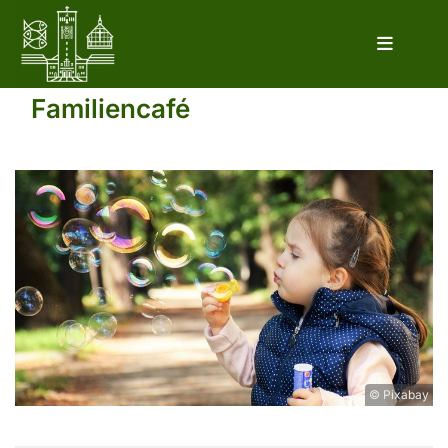
Familiencafé
© Pixabay