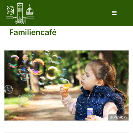
Familiencafé
© Pixabay